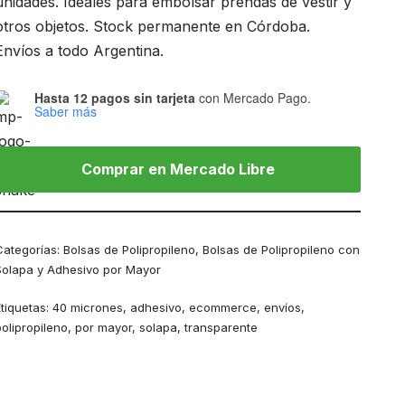
unidades. Ideales para embolsar prendas de vestir y
otros objetos. Stock permanente en Córdoba.
Envíos a todo Argentina.
Hasta 12 pagos sin tarjeta
con Mercado Pago.
Saber más
Comprar en Mercado Libre
Categorías:
Bolsas de Polipropileno
,
Bolsas de Polipropileno con
Solapa y Adhesivo por Mayor
Etiquetas:
40 micrones
,
adhesivo
,
ecommerce
,
envíos
,
polipropileno
,
por mayor
,
solapa
,
transparente