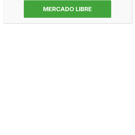
MERCADO LIBRE
Bolsa para PrePizza
Bolsa para PrePizza
— Polipropileno
— Polipropileno
Cristal Impresa
Cristal Lisa
Neve
| Creado por
WordPress