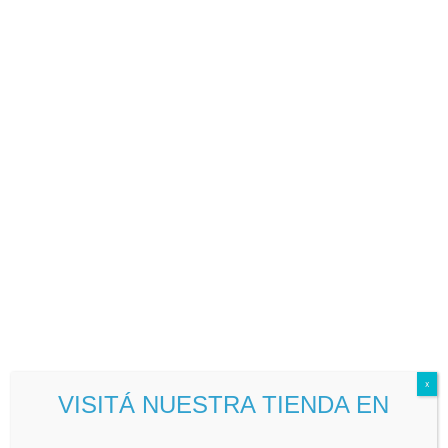
BOLSAJET
Ir
al
contenido
Inicio
\
BOLSAJET
Mostrando los 2 resultados
x
VISITÁ NUESTRA TIENDA EN