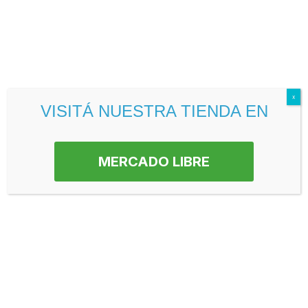
Colores disponibles — elegí el que mejor
representa tu negocio
El color de la bolsa comunica la identidad de tu marca en
cada entrega. Estos son los usos más frecuentes de cada
x
color en el mercado:
VISITÁ NUESTRA TIENDA EN
Blanco:
El más versátil — sirve para cualquier rubro
MERCADO LIBRE
Negro:
Muy pedido por negocios premium y de moda
Rojo:
Ferretería, negocios con identidad roja
Azul:
Muy usado en librerías y negocios escolares
Verde:
Dietéticas, negocios naturales, farmacias
Amarillo:
Alta visibilidad — eventos y ferias
Rosa:
Perfumerías, negocios femeninos, regalería
Celeste:
Librerías, negocios infantiles