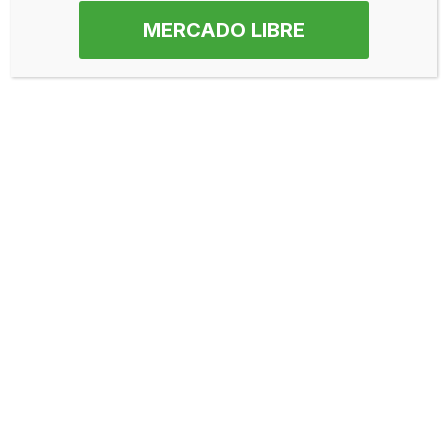
MERCADO LIBRE
Bolsa para PrePizza
Bolsa para PrePizza
— Polipropileno
— Polipropileno
Cristal Impresa
Cristal Lisa
Neve
| Creado por
WordPress