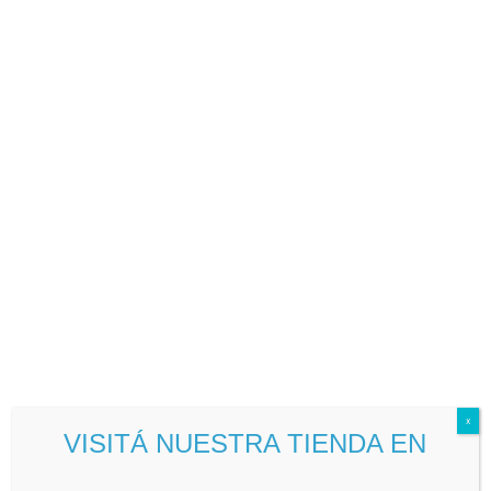
BOLSAJET
Ir
al
contenido
Inicio
\
Tienda
\
Productos etiquetados “bolsa para pizza”
Mostrando los 2 resultados
x
VISITÁ NUESTRA TIENDA EN