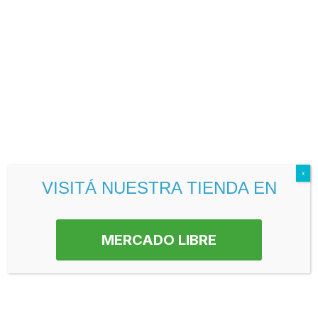
en góndola.
Ligereza:
reduce el peso total del packaging sin
comprometer la resistencia.
Higiene:
material no poroso que no absorbe olores ni
bacterias.
Bolsa Pre Pizza lisa vs. impresa
Bolsas prepizza lisas
x
VISITÁ NUESTRA TIENDA EN
Sin impresión. Ideales para fabricantes que agregan su
propia etiqueta adhesiva o que distribuyen a granel sin
necesidad de identificación de marca en la bolsa. Son más
MERCADO LIBRE
económicas y de entrega inmediata desde stock.
Bolsas prepizza impresas